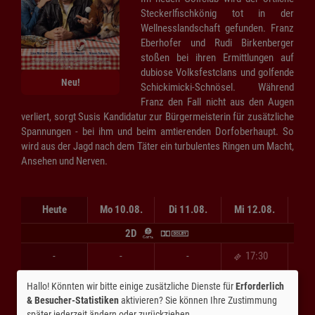
Steckerlfischkönig tot in der
Wellnesslandschaft gefunden. Franz
Eberhofer und Rudi Birkenberger
stoßen bei ihren Ermittlungen auf
dubiose Volksfestclans und golfende
Neu!
Schickimicki-Schnösel. Während
Franz den Fall nicht aus den Augen
verliert, sorgt Susis Kandidatur zur Bürgermeisterin für zusätzliche
Spannungen - bei ihm und beim amtierenden Dorfoberhaupt. So
wird aus der Jagd nach dem Täter ein turbulentes Ringen um Macht,
Ansehen und Nerven.
Heute
Mo 10.08.
Di 11.08.
Mi 12.08.
Do 
2D
-
-
-
17:30
-
-
-
20:00
Hallo! Könnten wir bitte einige zusätzliche Dienste für
Erforderlich
& Besucher-Statistiken
aktivieren? Sie können Ihre Zustimmung
-
-
-
-
später jederzeit ändern oder zurückziehen.