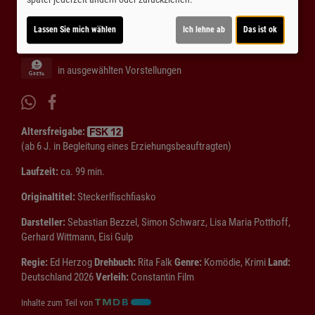
Lassen Sie mich wählen
Ich lehne ab
Das ist ok
Für Tickets auf die Uhrzeit klicken.
in ausgewählten Vorstellungen
Altersfreigabe:
(ab 6 J. in Begleitung eines Erziehungsbeauftragten)
Laufzeit:
ca. 99 min.
Originaltitel:
Steckerlfischfiasko
Darsteller:
Sebastian Bezzel, Simon Schwarz, Lisa Maria Potthoff,
Gerhard Wittmann, Eisi Gulp
Regie:
Ed Herzog
Drehbuch:
Rita Falk
Genre:
Komödie, Krimi
Land:
Deutschland 2026
Verleih:
Constantin Film
Inhalte zum Teil von