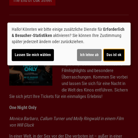
The End of Oak Street
One Night Only
Hallo! Könnten wir bitte einige zusätzliche Dienste für
Erforderlich
...Vorpremiere am
& Besucher-Statistiken
aktivieren? Sie können Ihre Zustimmung
Mittwoch, den 26.08.2026
später jederzeit ändern oder zurückziehen.
Erleben Sie im Kino-Center Kelheim
Lassen Sie mich wählen
Ich lehne ab
Das ist ok
einen unvergesslichen Abend: One
Night Only! Genießen Sie exklusive
Filmhighlights und besondere
Überraschungen. Kommen Sie vorbei
und lassen Sie sich für eine Nacht in
die Welt des Kinos entführen. Sichern
Sie sich jetzt Ihre Tickets für ein einmaliges Erlebnis!
One Night Only
Monica Barbaro, Callum Turner und Molly Ringwald in einem Film
von Will Gluck
In einer Welt, in der Sex vor der Ehe verboten ist – außer in einer