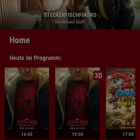
STECKERFISCHFIASKO
STECKERFISCHFIASKO
STECKERFISCHFIASKO
Vorverkauf läuft!
Vorverkauf läuft!
Vorverkauf läuft!
Home
Heute im Programm:
3D
16:45
19:30
17:00