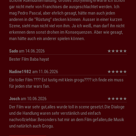
schöne Abendunterhaltung. Großes Storytelling erwarte ich schon
gar nicht mehr von Franchises die ausgeschlachtet werden. Ich
mag Pedro Pascal, aber ehrlich gesagt, hätte man auch jeden
anderen in die "Rüstung" stecken können. Ausser in einer kurzen
Szene, sieht man nicht viel von ihm. Ja ich weiß, man darf ihn nicht
erkennen denn sonst drohen im Konsequenzen. Aber wie gesagt,
man hätte auch ein anderer spielen können.
Sado
am 14.06.2026
★
★
★
★
★
Bester Film Baba hayat
Nadine1982
am 11.06.2026
★
★
★
★
★
Ein toller Film ???? Est lustig mit klein grogu???? ich finde ein muss
für jeden star wars fan.
Josch
am 10.06.2026
★
★
★
★
★
Der Film war sehr gut,alles wurde toll in scene gesetzt.Die Dialoge
und die Handlung waren sehr verstänlich und einfach
nachvollziehbar.Besonders hat mir an dem Film gefallen,die Musik
und natürlich auch Grogu.