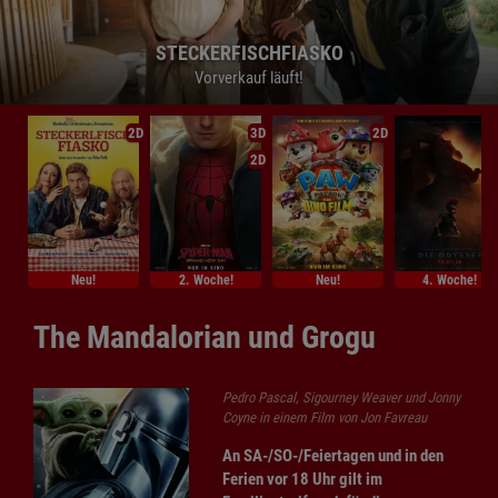
STECKERFISCHFIASKO
STECKERFISCHFIASKO
STECKERFISCHFIASKO
Vorverkauf läuft!
Vorverkauf läuft!
Vorverkauf läuft!
2D
3D
2D
2D
Neu!
2. Woche!
Neu!
4. Woche!
The Mandalorian und Grogu
Pedro Pascal, Sigourney Weaver und Jonny
Coyne in einem Film von Jon Favreau
An SA-/SO-/Feiertagen und in den
Ferien vor 18 Uhr gilt im