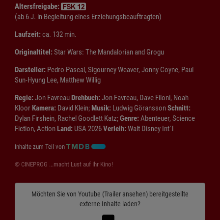
Altersfreigabe:
(ab 6 J. in Begleitung eines Erziehungsbeauftragten)
Laufzeit:
ca. 132 min.
Originaltitel:
Star Wars: The Mandalorian and Grogu
Darsteller:
Pedro Pascal, Sigourney Weaver, Jonny Coyne, Paul
Sun-Hyung Lee, Matthew Willig
Regie:
Jon Favreau
Drehbuch:
Jon Favreau, Dave Filoni, Noah
Kloor
Kamera:
David Klein;
Musik:
Ludwig Göransson
Schnitt:
Dylan Firshein, Rachel Goodlett Katz;
Genre:
Abenteuer, Science
Fiction, Action
Land:
USA 2026
Verleih:
Walt Disney Int´l
Inhalte zum Teil von
© CINEPROG ...macht Lust auf Ihr Kino!
Möchten Sie von
Youtube (Trailer ansehen)
bereitgestellte
externe Inhalte laden?