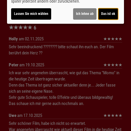
Trailer 1 | Trailer-FSK: 6
später jederzeit ändern oder zurückziehen.
Lassen Sie mich wählen
Ich lehne ab
Das ist ok
Kommentare
★
★
★
★
★
6
Holly
am 02.11.2025
★
★
★
★
★
Sehr beeindruckend ???????? bitte schaut ihn euch an. Der Film
berührt dein Herz ??
Peter
am 19.10.2025
★
★
★
★
★
Ich war sehr angenehm überrascht, wie gut das Thema "Momo" in
die heutige Zeit übertragen wurde.
Denn das Thema ist ganz sicher aktueller denn je... Jeder fasse
sich an seine eigene Nase.
Sehr gute Schauspieler, tolle Effekte und überaus bildgewaltig!
Das schaue ich mir gerne auch nochmals an.
Uwe
am 17.10.2025
★
★
★
★
★
Sehr schöner Film, habe ich nicht so erwartet.
War angenehm überrascht wie aktuell dieser Film in die heutige Zeit