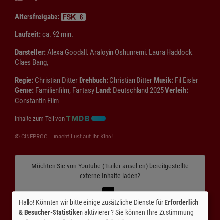
Altersfreigabe:
Laufzeit:
ca. 92 min.
Darsteller:
Alexa Goodall, Araloyin Oshunremi, Laura Haddock,
Claes Bang,
Regie:
Christian Ditter
Drehbuch:
Christian Ditter
Musik:
Fil Eisler
Genre:
Familienfilm, Fantasy
Land:
Deutschland 2025
Verleih:
Constantin Film
Inhalte zum Teil von
© CINEPROG ...macht Lust auf Ihr Kino!
Möchten Sie von
Youtube (Trailer ansehen)
bereitgestellte
externe Inhalte laden?
Ja
Hallo! Könnten wir bitte einige zusätzliche Dienste für
Erforderlich
& Besucher-Statistiken
aktivieren? Sie können Ihre Zustimmung