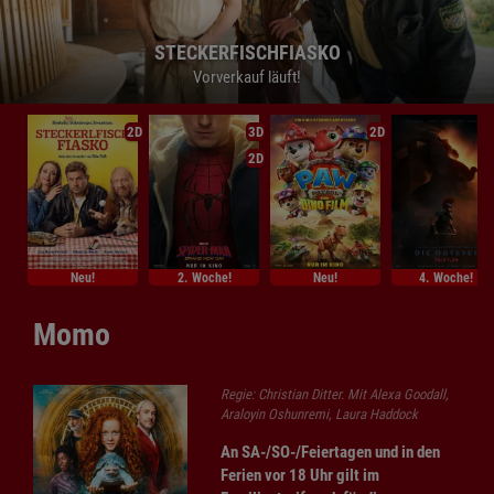
STECKERFISCHFIASKO
STECKERFISCHFIASKO
STECKERFISCHFIASKO
Vorverkauf läuft!
Vorverkauf läuft!
Vorverkauf läuft!
2D
3D
2D
2D
Neu!
2. Woche!
Neu!
4. Woche!
Momo
Regie: Christian Ditter. Mit Alexa Goodall,
Araloyin Oshunremi, Laura Haddock
An SA-/SO-/Feiertagen und in den
Ferien vor 18 Uhr gilt im