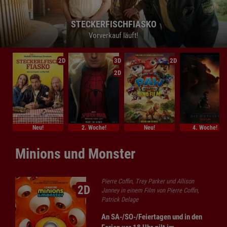
STECKERFISCHFIASKO
STECKERFISCHFIASKO
STECKERFISCHFIASKO
Vorverkauf läuft!
Vorverkauf läuft!
Vorverkauf läuft!
2D
3D
2D
2D
Neu!
2. Woche!
Neu!
4. Woche!
Minions und Monster
Pierre Coffin, Trey Parker und Allison
2D
Janney in einem Film von Pierre Coffin,
Patrick Delage
An SA-/SO-/Feiertagen und in den