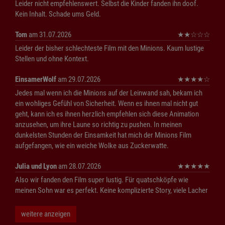
Leider nicht empfehlenswert. Selbst die Kinder fanden ihn doof.
Kein Inhalt. Schade ums Geld.
Tom
am 31.07.2026
★
★
☆
☆
☆
Leider der bisher schlechteste Film mit den Minions. Kaum lustige
Stellen und ohne Kontext.
EinsamerWolf
am 29.07.2026
★
★
★
★
☆
Jedes mal wenn ich die Minions auf der Leinwand sah, bekam ich
ein wohliges Gefühl von Sicherheit. Wenn es ihnen mal nicht gut
geht, kann ich es ihnen herzlich empfehlen sich diese Animation
anzusehen, um ihre Laune so richtig zu pushen. In meinen
dunkelsten Stunden der Einsamkeit hat mich der Minions Film
aufgefangen, wie ein weiche Wolke aus Zuckerwatte.
Julia und Lyon
am 28.07.2026
★
★
★
★
★
Also wir fanden den Film super lustig. Für quatschköpfe wie
meinen Sohn war es perfekt. Keine komplizierte Story, viele Lacher
weitere anzeigen