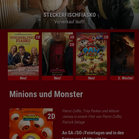
STECKERFISCHFIASKO
STECKERFISCHFIASKO
STECKERFISCHFIASKO
Vorverkauf läuft!
Vorverkauf läuft!
Vorverkauf läuft!
2D
3D
2D
2D
Neu!
Neu!
Neu!
3. Woche!
Minions und Monster
Pierre Coffin, Trey Parker und Allison
2D
Janney in einem Film von Pierre Coffin,
Patrick Delage
An SA-/SO-/Feiertagen und in den