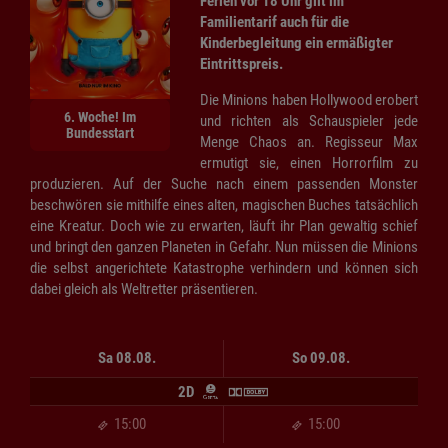
Ferien vor 18 Uhr gilt im
Familientarif auch für die
Kinderbegleitung ein ermäßigter
Eintrittspreis.
Die Minions haben Hollywood erobert
6. Woche! Im
und richten als Schauspieler jede
Bundesstart
Menge Chaos an. Regisseur Max
ermutigt sie, einen Horrorfilm zu
produzieren. Auf der Suche nach einem passenden Monster
beschwören sie mithilfe eines alten, magischen Buches tatsächlich
eine Kreatur. Doch wie zu erwarten, läuft ihr Plan gewaltig schief
und bringt den ganzen Planeten in Gefahr. Nun müssen die Minions
die selbst angerichtete Katastrophe verhindern und können sich
dabei gleich als Weltretter präsentieren.
Sa 08.08.
So 09.08.
2D
15:00
15:00