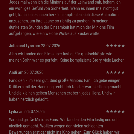
Jedes mal wenn ich die Minions auf der Leinwand sah, bekam ich
ein wohliges Gefühl von Sicherheit. Wenn es ihnen mal nicht gut
geht, kann ich es ihnen herzlich empfehlen sich diese Animation
anzusehen, um ihre Laune so richtig zu pushen. In meinen
dunkelsten Stunden der Einsamkeit hat mich der Minions Film
aufgefangen, wie ein weiche Wolke aus Zuckerwatte.
Julia und Lyon
am 28.07.2026
★
★
★
★
★
Also wir fanden den Film super lustig. Für quatschköpfe wie
meinen Sohn war es perfekt. Keine komplizierte Story, viele Lacher
Andi
am 26.07.2026
★
★
★
★
★
Fand den Film sehr gut. Sind große Minions Fan. Ich gebe einigen
Kritikern mit der Handlung recht. Ich fand er war niedlich gemacht.
Und die kleinen gelben Menschen erobern jedes Herz. Und wir
haben herzlich gelacht.
Lydia
am 26.07.2026
★
★
★
★
★
Wir sind große Minions Fans. Wir fanden den Film lustig und sehr
niedlich gemacht. Wollten wegen den vielen schlechten
Bewertungen erst gar nicht ins Kino gehen. Zum Glück haben wir