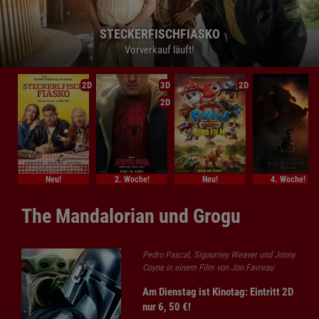
STECKERFISCHFIASKO
STECKERFISCHFIASKO
STECKERFISCHFIASKO
Vorverkauf läuft!
Vorverkauf läuft!
Vorverkauf läuft!
2D
3D
2D
2D
Neu!
2. Woche!
Neu!
4. Woche!
The Mandalorian und Grogu
Pedro Pascal, Sigourney Weaver und Jonny
Coyne in einem Film von Jon Favreau
Am Dienstag ist Kinotag: Eintritt 2D
nur 6, 50 €!