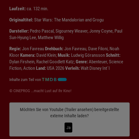
Laufzeit:
ca. 132 min.
Originaltitel:
Star Wars: The Mandalorian and Grogu
Darsteller:
Pedro Pascal, Sigourney Weaver, Jonny Coyne, Paul
Sun-Hyung Lee, Matthew Willig
Regie:
Jon Favreau
Drehbuch:
Jon Favreau, Dave Filoni, Noah
Kloor
Kamera:
David Klein;
Musik:
Ludwig Göransson
Schnitt:
Dylan Firshein, Rachel Goodlett Katz;
Genre:
Abenteuer, Science
Fiction, Action
Land:
USA 2026
Verleih:
Walt Disney Int´l
Inhalte zum Teil von
© CINEPROG ...macht Lust auf Ihr Kino!
Möchten Sie von
Youtube (Trailer ansehen)
bereitgestellte
externe Inhalte laden?
Ja