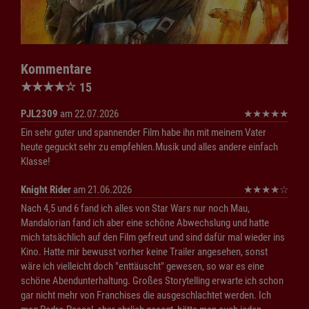
Kommentare
★
★
★
★
☆
15
PJL2309
am 22.07.2026
★
★
★
★
★
Ein sehr guter und spannender Film habe ihn mit meinem Vater
heute geguckt sehr zu empfehlen.Musik und alles andere einfach
Klasse!
Knight Rider
am 21.06.2026
★
★
★
★
☆
Nach 4,5 und 6 fand ich alles von Star Wars nur noch Mau,
Mandalorian fand ich aber eine schöne Abwechslung und hatte
mich tatsächlich auf den Film gefreut und sind dafür mal wieder ins
Kino. Hatte mir bewusst vorher keine Trailer angesehen, sonst
wäre ich vielleicht doch "enttäuscht" gewesen, so war es eine
schöne Abendunterhaltung. Großes Storytelling erwarte ich schon
gar nicht mehr von Franchises die ausgeschlachtet werden. Ich