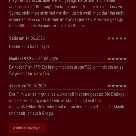
mag Pedro Pascal, aber ehrlich gesagt, hätte man auch jeden
anderen in die "Rüstung" stecken können. Ausser in einer kurzen
Szene, sieht man nicht viel von ihm. Ja ich weiß, man darf ihn nicht
erkennen denn sonst drohen im Konsequenzen. Aber wie gesagt,
man hätte auch ein anderer spielen können.
Sado
am 14.06.2026
★
★
★
★
★
Bester Film Baba hayat
Nadine1982
am 11.06.2026
★
★
★
★
★
Ein toller Film ???? Est lustig mit klein grogu???? ich finde ein muss
für jeden star wars fan.
Josch
am 10.06.2026
★
★
★
★
★
Der Film war sehr gut,alles wurde toll in scene gesetzt.Die Dialoge
und die Handlung waren sehr verstänlich und einfach
nachvollziehbar.Besonders hat mir an dem Film gefallen,die Musik
und natürlich auch Grogu.
weitere anzeigen